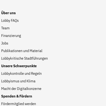
Fördermitglied werden
Jetzt Spenden
Über uns
Geschenkspende
Lobby FAQs
Bußgelder und Geldauflagen
Team
Projektspende
Finanzierung
Testamentsspende
Jobs
Presse
Publikationen und Material
Newsletter
Lobbykritische Stadtführungen
Appelle unterzeichnen
Unsere Schwerpunkte
Kontakt
Lobbykontrolle und Regeln
Impressum
Lobbyismus und Klima
Macht der Digitalkonzerne
Spenden & Fördern
Suche
Fördermitglied werden
auf