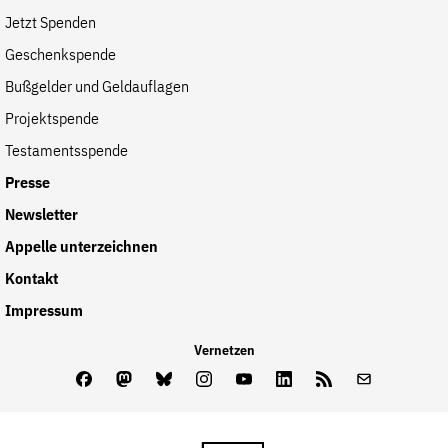
der
Jetzt Spenden
Folge Uns
Website
Facebook
Mastodon
Bluesky
Instagram
Youtube
LinkedIn
Feed
Newslette
Geschenkspende
Bußgelder und Geldauflagen
Projektspende
Testamentsspende
Presse
Newsletter
Appelle unterzeichnen
Kontakt
Impressum
Vernetzen
Facebook
Mastodon
Bluesky
Instagram
Youtube
LinkedIn
Feed
Newslette