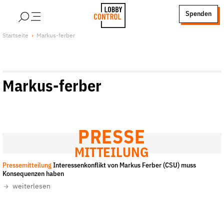
alt springen
Spenden
LobbyControl
Über uns
Startseite
Markus-ferber
StartSeite
Lobby FAQs
Team
Markus-ferber
Finanzierung
Jobs
Publikationen und Material
Lobbykritische Stadtführungen
PRESSE
Unsere Schwerpunkte
MITTEILUNG
Lobbykontrolle und Regeln
Pressemitteilung
Interessenkonflikt von Markus Ferber (CSU) muss
Konsequenzen haben
Lobbyismus und Klima
weiterlesen
Macht der Digitalkonzerne
Spenden & Fördern