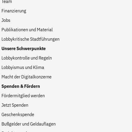
Team
der
Folge Uns
Finanzierung
Website
Facebook
Mastodon
Bluesky
Instagram
Youtube
LinkedIn
Feed
Newslette
Jobs
Publikationen und Material
Lobbykritische Stadtführungen
Unsere Schwerpunkte
Lobbykontrolle und Regeln
Lobbyismus und Klima
Macht der Digitalkonzerne
Spenden & Fördern
Fördermitglied werden
Jetzt Spenden
Geschenkspende
Bußgelder und Geldauflagen