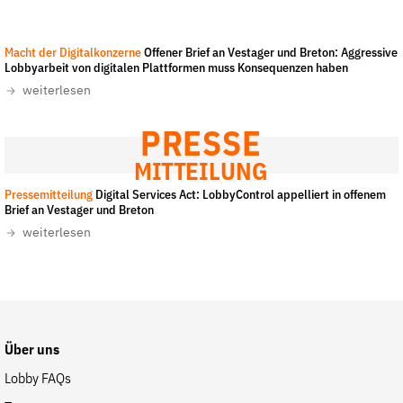
Fördermitglied werden
Jetzt Spenden
Friends of Europe
-
CC-BY 2.0
Macht der Digitalkonzerne
Offener Brief an Vestager und Breton: Aggressive
Geschenkspende
Lobbyarbeit von digitalen Plattformen muss Konsequenzen haben
weiterlesen
Bußgelder und Geldauflagen
Projektspende
PRESSE
Testamentsspende
MITTEILUNG
Presse
Pressemitteilung
Digital Services Act: LobbyControl appelliert in offenem
Newsletter
Brief an Vestager und Breton
weiterlesen
Appelle unterzeichnen
Kontakt
Impressum
Über uns
Suche
Lobby FAQs
auf