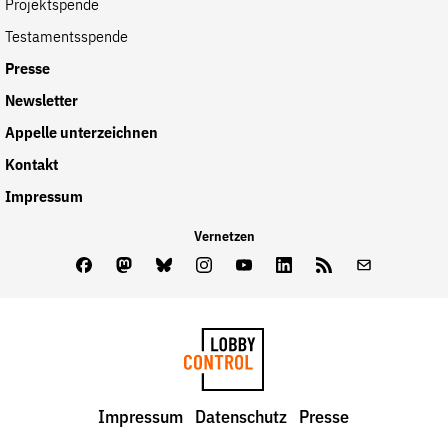
Projektspende
Testamentsspende
Presse
Newsletter
Appelle unterzeichnen
Kontakt
Impressum
Vernetzen
Facebook
Mastodon
Bluesky
Instagram
Youtube
LinkedIn
Feed
Newslette
LobbyControl
Impressum
Datenschutz
Presse
StartSeite