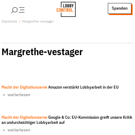
alt springen
Spenden
LobbyControl
Über uns
Startseite
Margrethe-vestager
StartSeite
Lobby FAQs
Team
Margrethe-vestager
Finanzierung
Jobs
Publikationen und Material
Lobbykritische Stadtführungen
LobbyControl/Holger Müller
-
CC-BY-NC-ND 4.0
Macht der Digitalkonzerne
Amazon verstärkt Lobbyarbeit in der EU
Unsere Schwerpunkte
weiterlesen
Lobbykontrolle und Regeln
Lobbyismus und Klima
Max Bank
-
Macht der Digitalkonzerne
Google & Co: EU-Kommission greift unsere Kritik
Macht der Digitalkonzerne
an undurchsichtiger Lobbyarbeit auf
Spenden & Fördern
weiterlesen