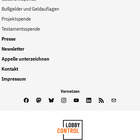
der
Bußgelder und Geldauflagen
Folge Uns
Website
Facebook
Mastodon
Bluesky
Instagram
Youtube
LinkedIn
Feed
Newslette
Projektspende
Testamentsspende
Presse
Newsletter
Appelle unterzeichnen
Kontakt
Impressum
Vernetzen
Facebook
Mastodon
Bluesky
Instagram
Youtube
LinkedIn
Feed
Newslette