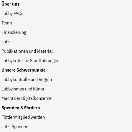
Fördermitglied werden
Über uns
Jetzt Spenden
Lobby FAQs
Geschenkspende
Team
Bußgelder und Geldauflagen
Finanzierung
Projektspende
Jobs
Testamentsspende
Publikationen und Material
Presse
Lobbykritische Stadtführungen
Newsletter
Unsere Schwerpunkte
Appelle unterzeichnen
Lobbykontrolle und Regeln
Kontakt
Lobbyismus und Klima
Impressum
Macht der Digitalkonzerne
Spenden & Fördern
Fördermitglied werden
Suche
Jetzt Spenden
auf