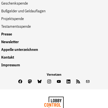
Geschenkspende
der
Folge Uns
Bußgelder und Geldauflagen
Website
Facebook
Mastodon
Bluesky
Instagram
Youtube
LinkedIn
Feed
Newslette
Projektspende
Testamentsspende
Presse
Newsletter
Appelle unterzeichnen
Kontakt
Impressum
Vernetzen
Facebook
Mastodon
Bluesky
Instagram
Youtube
LinkedIn
Feed
Newslette