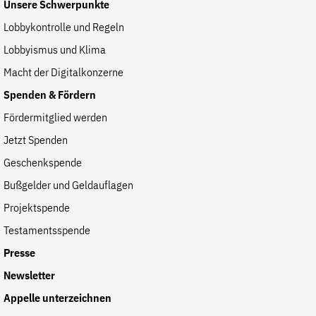
Unsere Schwerpunkte
der
Folge Uns
Lobbykontrolle und Regeln
Website
Facebook
Mastodon
Bluesky
Instagram
Youtube
LinkedIn
Feed
Newslette
Lobbyismus und Klima
Macht der Digitalkonzerne
Spenden & Fördern
Fördermitglied werden
Jetzt Spenden
Geschenkspende
Bußgelder und Geldauflagen
Projektspende
Testamentsspende
Presse
Newsletter
Appelle unterzeichnen