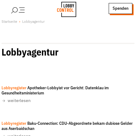
alt springen
Spenden
LobbyControl
Über uns
Startseite
Lobbyagentur
StartSeite
Lobby FAQs
Team
Lobbyagentur
Finanzierung
Jobs
Publikationen und Material
Lobbykritische Stadtführungen
Lobbyregister
Apotheker-Lobbyist vor Gericht: Datenklau im
Unsere Schwerpunkte
Gesundheitsministerium
Lobbykontrolle und Regeln
weiterlesen
Lobbyismus und Klima
Macht der Digitalkonzerne
Screenshot www.azertag.az
-
Lobbyregister
Baku-Connection: CDU-Abgeordnete bekam dubiose Gelder
Spenden & Fördern
aus Aserbaidschan