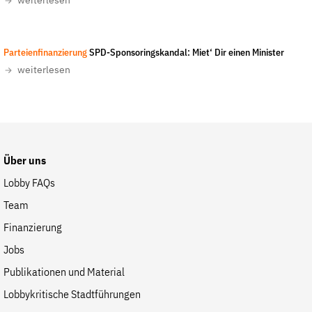
weiterlesen
Fördermitglied werden
Jetzt Spenden
Geschenkspende
Parteienfinanzierung
SPD-Sponsoringskandal: Miet‘ Dir einen Minister
weiterlesen
Bußgelder und Geldauflagen
Projektspende
Testamentsspende
Presse
Über uns
Newsletter
Lobby FAQs
Appelle unterzeichnen
Team
Kontakt
Finanzierung
Impressum
Jobs
Publikationen und Material
Suche
Lobbykritische Stadtführungen
auf