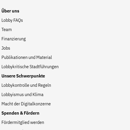
Fördermitglied werden
Über uns
Jetzt Spenden
Lobby FAQs
Geschenkspende
Team
Bußgelder und Geldauflagen
Finanzierung
Projektspende
Jobs
Testamentsspende
Publikationen und Material
Presse
Lobbykritische Stadtführungen
Newsletter
Unsere Schwerpunkte
Appelle unterzeichnen
Lobbykontrolle und Regeln
Kontakt
Lobbyismus und Klima
Impressum
Macht der Digitalkonzerne
Spenden & Fördern
Suche
Fördermitglied werden
auf