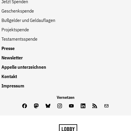
Jetzt Spenden
der
Folge Uns
Geschenkspende
Website
Facebook
Mastodon
Bluesky
Instagram
Youtube
LinkedIn
Feed
Newslette
Bußgelder und Geldauflagen
Projektspende
Testamentsspende
Presse
Newsletter
Appelle unterzeichnen
Kontakt
Impressum
Vernetzen
Facebook
Mastodon
Bluesky
Instagram
Youtube
LinkedIn
Feed
Newslette