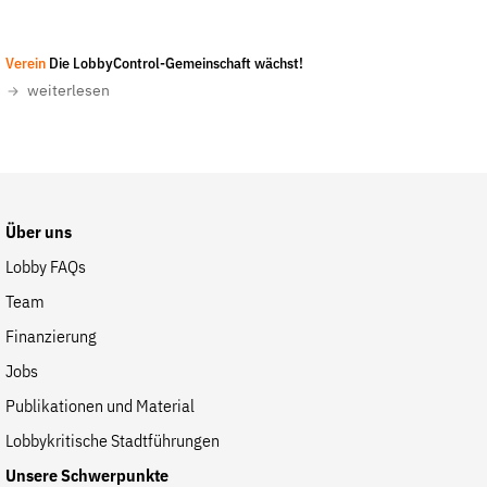
Fördermitglied werden
Jetzt Spenden
Markus Jäger / LobbyControl
-
CC-BY-NC-ND 4.0
Verein
Die LobbyControl-Gemeinschaft wächst!
Geschenkspende
weiterlesen
Bußgelder und Geldauflagen
Projektspende
Testamentsspende
Presse
Über uns
Newsletter
Lobby FAQs
Appelle unterzeichnen
Team
Kontakt
Finanzierung
Impressum
Jobs
Publikationen und Material
Lobbykritische Stadtführungen
Suche
Unsere Schwerpunkte
auf