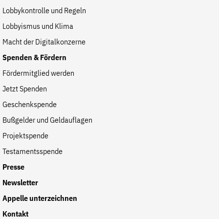
der
Lobbykontrolle und Regeln
Folge Uns
Website
Facebook
Mastodon
Bluesky
Instagram
Youtube
LinkedIn
Feed
Newslette
Lobbyismus und Klima
Macht der Digitalkonzerne
Spenden & Fördern
Fördermitglied werden
Jetzt Spenden
Geschenkspende
Bußgelder und Geldauflagen
Projektspende
Testamentsspende
Presse
Newsletter
Appelle unterzeichnen
Kontakt