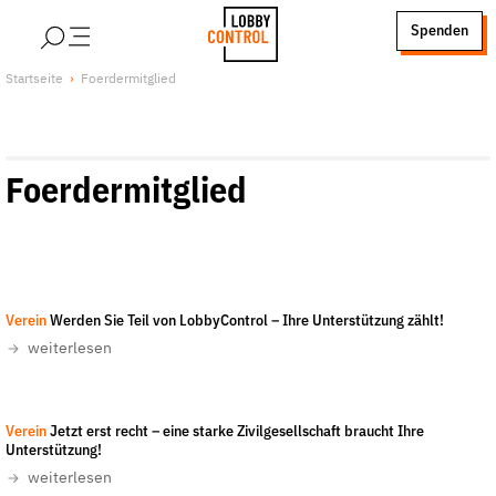
alt springen
Spenden
LobbyControl
Über uns
Startseite
Foerdermitglied
StartSeite
Lobby FAQs
Team
Foerdermitglied
Finanzierung
Jobs
Publikationen und Material
Lobbykritische Stadtführungen
Verein
Werden Sie Teil von LobbyControl – Ihre Unterstützung zählt!
Unsere Schwerpunkte
weiterlesen
Lobbykontrolle und Regeln
Lobbyismus und Klima
Christian Mang
-
CC-BY-NC-ND 4.0
Verein
Jetzt erst recht – eine starke Zivilgesellschaft braucht Ihre
Macht der Digitalkonzerne
Unterstützung!
Spenden & Fördern
weiterlesen