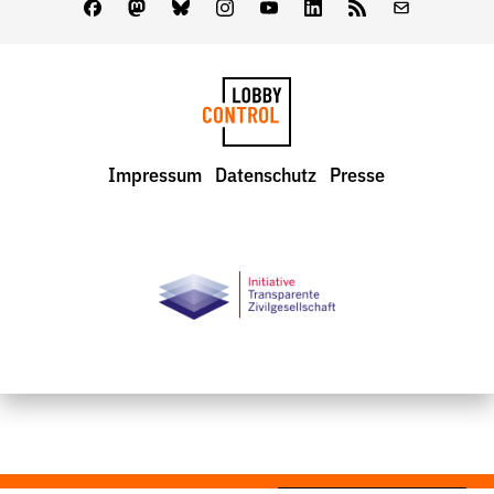
Facebook
Mastodon
Bluesky
Instagram
Youtube
LinkedIn
Feed
Newslette
LobbyControl
Impressum
Datenschutz
Presse
StartSeite