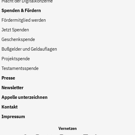
Macht der Digitalkonzerne
der
Folge Uns
Spenden & Fördern
Website
Facebook
Mastodon
Bluesky
Instagram
Youtube
LinkedIn
Feed
Newslette
Fördermitglied werden
Jetzt Spenden
Geschenkspende
Bußgelder und Geldauflagen
Projektspende
Testamentsspende
Presse
Newsletter
Appelle unterzeichnen
Kontakt
Impressum
Vernetzen