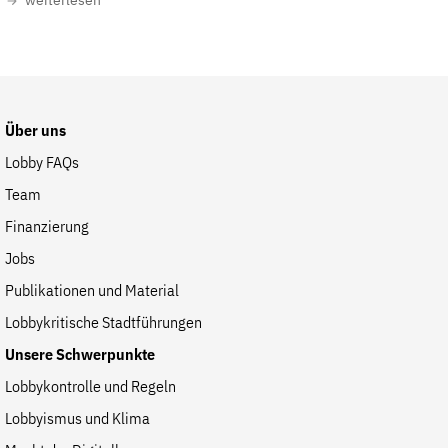
weiterlesen
Fördermitglied werden
Jetzt Spenden
Geschenkspende
Bußgelder und Geldauflagen
Über uns
Projektspende
Lobby FAQs
Testamentsspende
Team
Presse
Finanzierung
Newsletter
Jobs
Appelle unterzeichnen
Publikationen und Material
Kontakt
Lobbykritische Stadtführungen
Impressum
Unsere Schwerpunkte
Lobbykontrolle und Regeln
Lobbyismus und Klima
Suche
auf