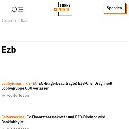
alt springen
Spenden
LobbyControl
Über uns
Startseite
Ezb
StartSeite
Lobby FAQs
Team
Ezb
Finanzierung
Jobs
Publikationen und Material
Lobbykritische Stadtführungen
Lobbyismus in der EU
EU-Bürgerbeauftragte: EZB-Chef Draghi soll
Unsere Schwerpunkte
Lobbygruppe G30 verlassen
Lobbykontrolle und Regeln
weiterlesen
Lobbyismus und Klima
Macht der Digitalkonzerne
Martin Jost
-
CC-BY-SA 3.0
Seitenwechsel
Ex-Finanzstaatssekretär und EZB-Direktor wird
Spenden & Fördern
Banklobbyist