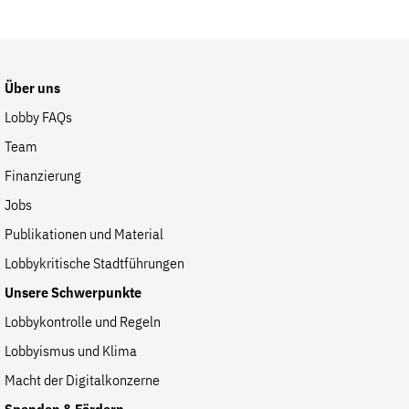
Fördermitglied werden
Jetzt Spenden
Geschenkspende
Über uns
Bußgelder und Geldauflagen
Lobby FAQs
Projektspende
Team
Testamentsspende
Finanzierung
Presse
Jobs
Newsletter
Publikationen und Material
Appelle unterzeichnen
Lobbykritische Stadtführungen
Kontakt
Unsere Schwerpunkte
Impressum
Lobbykontrolle und Regeln
Lobbyismus und Klima
Macht der Digitalkonzerne
Suche
auf