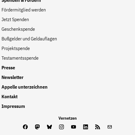
Spenden & Fördern
der
Folge Uns
Fördermitglied werden
Website
Facebook
Mastodon
Bluesky
Instagram
Youtube
LinkedIn
Feed
Newslette
Jetzt Spenden
Geschenkspende
Bußgelder und Geldauflagen
Projektspende
Testamentsspende
Presse
Newsletter
Appelle unterzeichnen
Kontakt
Impressum
Vernetzen
Facebook
Mastodon
Bluesky
Instagram
Youtube
LinkedIn
Feed
Newslette