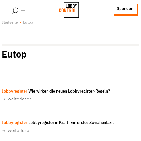
alt springen
Spenden
LobbyControl
Über uns
Startseite
Eutop
StartSeite
Lobby FAQs
Team
Eutop
Finanzierung
Jobs
Publikationen und Material
Lobbykritische Stadtführungen
Tom Radetzki, Steven Wright/Unsplash
-
All rights reserved
Lobbyregister
Wie wirken die neuen Lobbyregister-Regeln?
Unsere Schwerpunkte
weiterlesen
Lobbykontrolle und Regeln
Lobbyismus und Klima
Lobbyregister
Lobbyregister in Kraft: Ein erstes Zwischenfazit
Macht der Digitalkonzerne
weiterlesen
Spenden & Fördern