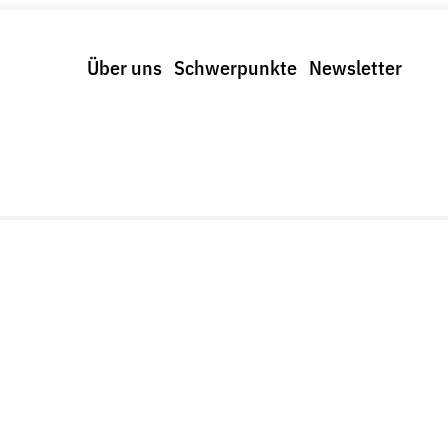
Über uns
Schwerpunkte
Newsletter
Schwerpunkte
Spenden & Fördern
trolle und Regeln
Fördermitglied werden
us und Klima
Jetzt Spenden
r Digitalkonzerne
Geschenkspende
Bußgelder und Geldauflagen
Projektspende
Testamentsspende