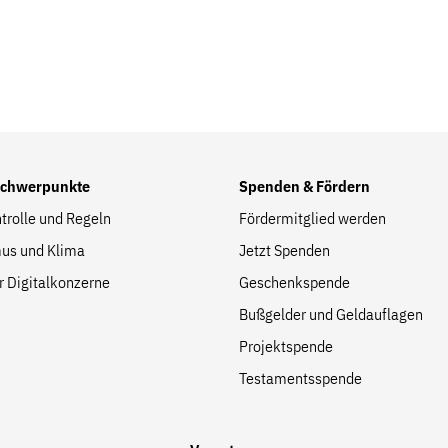
Folge Uns
Facebook
Mastodon
Bluesky
Instagram
Youtube
LinkedIn
Feed
Newslette
Schwerpunkte
Spenden & Fördern
trolle und Regeln
Fördermitglied werden
us und Klima
Jetzt Spenden
r Digitalkonzerne
Geschenkspende
Bußgelder und Geldauflagen
Projektspende
Testamentsspende