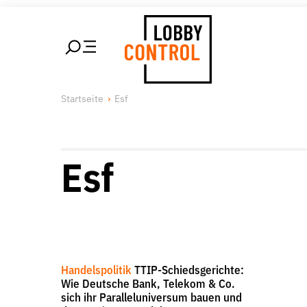
alt springen
LobbyControl
Über uns
Unsere 
Startseite
Esf
StartSeite
Lobby FAQs
Lobbykon
Team
Lobbyism
Finanzierung
Macht de
Esf
Jobs
Publikationen und Material
Lobbykritische Stadtführungen
Handelspolitik
TTIP-Schiedsgerichte:
Wie Deutsche Bank, Telekom & Co.
sich ihr Paralleluniversum bauen und