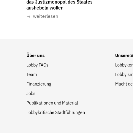
das Justizmonopol des Staates
Suche
aushebeln wollen
auf
weiterlesen
der
Website
Über uns
Unsere 
Lobby FAQs
Lobbykon
Team
Lobbyism
Finanzierung
Macht de
Jobs
Publikationen und Material
Lobbykritische Stadtführungen