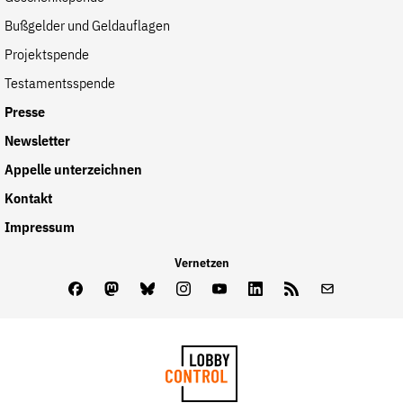
der
Bußgelder und Geldauflagen
Folge Uns
Website
Facebook
Mastodon
Bluesky
Instagram
Youtube
LinkedIn
Feed
Newslette
Projektspende
Testamentsspende
Presse
Newsletter
Appelle unterzeichnen
Kontakt
Impressum
Vernetzen
Facebook
Mastodon
Bluesky
Instagram
Youtube
LinkedIn
Feed
Newslette