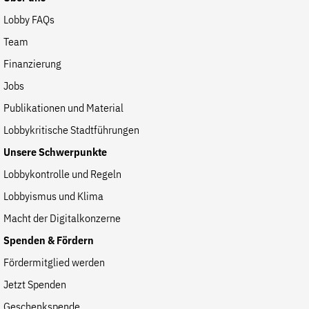
Fördermitglied werden
Lobby FAQs
Jetzt Spenden
Team
Geschenkspende
Finanzierung
Bußgelder und Geldauflagen
Jobs
Projektspende
Publikationen und Material
Testamentsspende
Lobbykritische Stadtführungen
Presse
Unsere Schwerpunkte
Newsletter
Lobbykontrolle und Regeln
Appelle unterzeichnen
Lobbyismus und Klima
Kontakt
Macht der Digitalkonzerne
Impressum
Spenden & Fördern
Fördermitglied werden
Jetzt Spenden
Suche
auf
Geschenkspende