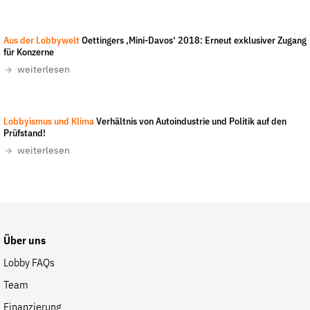
Fördermitglied werden
Jetzt Spenden
Aus der Lobbywelt
Oettingers ‚Mini-Davos‘ 2018: Erneut exklusiver Zugang
Geschenkspende
für Konzerne
weiterlesen
Bußgelder und Geldauflagen
Projektspende
Testamentsspende
Lobbyismus und Klima
Verhältnis von Autoindustrie und Politik auf den
Prüfstand!
Presse
weiterlesen
Newsletter
Appelle unterzeichnen
Kontakt
Impressum
Über uns
Lobby FAQs
Team
Suche
Finanzierung
auf