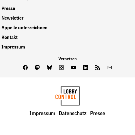
Presse
Newsletter
Appelle unterzeichnen
Kontakt
Impressum
Vernetzen
Facebook
Mastodon
Bluesky
Instagram
Youtube
LinkedIn
Feed
Newslette
LobbyControl
Impressum
Datenschutz
Presse
StartSeite