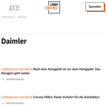
alt springen
Spenden
LobbyControl
Über uns
Startseite
Daimler
StartSeite
Lobby FAQs
Team
Daimler
Finanzierung
Jobs
Publikationen und Material
Lobbykritische Stadtführungen
LobbyControl
-
Lobbyismus und Klima
Nach dem Autogipfel ist vor dem Autogipfel: Das
Unsere Schwerpunkte
Klüngeln geht weiter
Lobbykontrolle und Regeln
weiterlesen
Lobbyismus und Klima
Macht der Digitalkonzerne
Lobbyismus und Klima
Corona-Hilfen: Keine Vorfahrt für die Autolobby!
Spenden & Fördern
weiterlesen