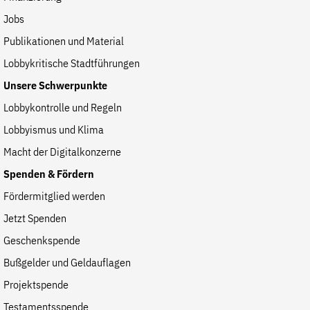
der
Jobs
Folge Uns
Website
Facebook
Mastodon
Bluesky
Instagram
Youtube
LinkedIn
Feed
Newslette
Publikationen und Material
Lobbykritische Stadtführungen
Unsere Schwerpunkte
Lobbykontrolle und Regeln
Lobbyismus und Klima
Macht der Digitalkonzerne
Spenden & Fördern
Fördermitglied werden
Jetzt Spenden
Geschenkspende
Bußgelder und Geldauflagen
Projektspende
Testamentsspende