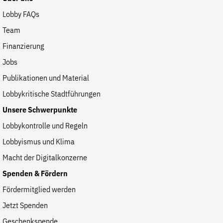
Fördermitglied werden
Lobby FAQs
Jetzt Spenden
Team
Geschenkspende
Finanzierung
Bußgelder und Geldauflagen
Jobs
Projektspende
Publikationen und Material
Testamentsspende
Lobbykritische Stadtführungen
Presse
Unsere Schwerpunkte
Newsletter
Lobbykontrolle und Regeln
Appelle unterzeichnen
Lobbyismus und Klima
Kontakt
Macht der Digitalkonzerne
Impressum
Spenden & Fördern
Fördermitglied werden
Jetzt Spenden
Suche
auf
Geschenkspende