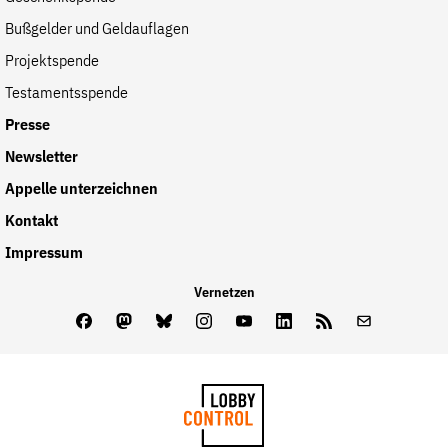
der
Bußgelder und Geldauflagen
Folge Uns
Website
Facebook
Mastodon
Bluesky
Instagram
Youtube
LinkedIn
Feed
Newslette
Projektspende
Testamentsspende
Presse
Newsletter
Appelle unterzeichnen
Kontakt
Impressum
Vernetzen
Facebook
Mastodon
Bluesky
Instagram
Youtube
LinkedIn
Feed
Newslette