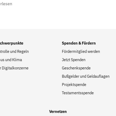
erlesen
Folge Uns
Facebook
Mastodon
Bluesky
Instagram
Youtube
LinkedIn
Feed
Newslette
Schwerpunkte
Spenden & Fördern
trolle und Regeln
Fördermitglied werden
us und Klima
Jetzt Spenden
r Digitalkonzerne
Geschenkspende
Bußgelder und Geldauflagen
Projektspende
Testamentsspende
Vernetzen