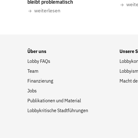
bleibt problematisch
Suche
weit
weiterlesen
auf
der
Website
Über uns
Unsere 
Lobby FAQs
Lobbykon
Team
Lobbyism
Finanzierung
Macht de
Jobs
Publikationen und Material
Lobbykritische Stadtführungen