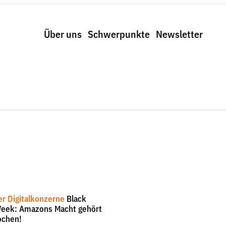
Über uns
Schwerpunkte
Newsletter
Schwerpunkte
Spenden & Fördern
trolle und Regeln
Fördermitglied werden
us und Klima
Jetzt Spenden
r Digitalkonzerne
Geschenkspende
Bußgelder und Geldauflagen
Projektspende
Testamentsspende
Screenshot amazon.de
-
er Digitalkonzerne
Black
Week: Amazons Macht gehört
ochen!