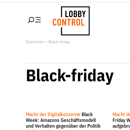
alt springen
LobbyControl
Über uns
Unsere 
Startseite
Black-friday
StartSeite
Lobby FAQs
Lobbykon
Team
Lobbyism
Finanzierung
Macht de
Black-friday
Jobs
Publikationen und Material
Lobbykritische Stadtführungen
Macht der Digitalkonzerne
Black
Macht d
Week: Amazons Geschäftsmodell
Friday 
und Verhalten gegenüber der Politik
aufgebr