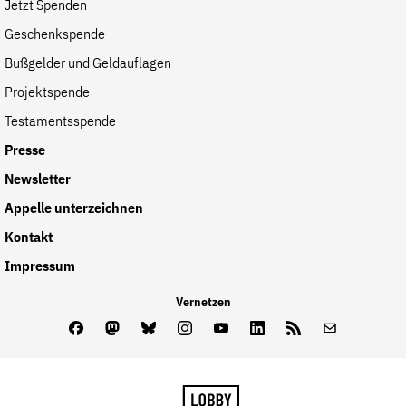
Jetzt Spenden
der
Folge Uns
Geschenkspende
Website
Facebook
Mastodon
Bluesky
Instagram
Youtube
LinkedIn
Feed
Newslette
Bußgelder und Geldauflagen
Projektspende
Testamentsspende
Presse
Newsletter
Appelle unterzeichnen
Kontakt
Impressum
Vernetzen
Facebook
Mastodon
Bluesky
Instagram
Youtube
LinkedIn
Feed
Newslette