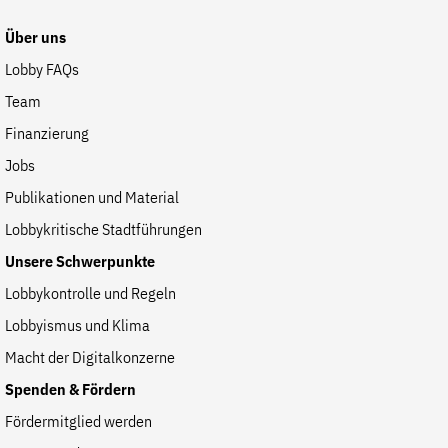
Fördermitglied werden
Über uns
Jetzt Spenden
Lobby FAQs
Geschenkspende
Team
Bußgelder und Geldauflagen
Finanzierung
Projektspende
Jobs
Testamentsspende
Publikationen und Material
Presse
Lobbykritische Stadtführungen
Newsletter
Unsere Schwerpunkte
Appelle unterzeichnen
Lobbykontrolle und Regeln
Kontakt
Lobbyismus und Klima
Impressum
Macht der Digitalkonzerne
Spenden & Fördern
Suche
Fördermitglied werden
auf