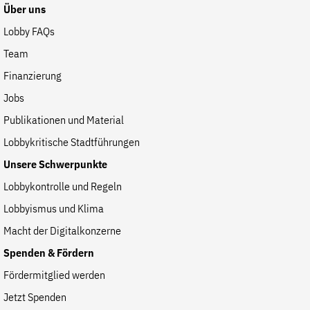
Fördermitglied werden
Über uns
Jetzt Spenden
Lobby FAQs
Geschenkspende
Team
Bußgelder und Geldauflagen
Finanzierung
Projektspende
Jobs
Testamentsspende
Publikationen und Material
Presse
Lobbykritische Stadtführungen
Newsletter
Unsere Schwerpunkte
Appelle unterzeichnen
Lobbykontrolle und Regeln
Kontakt
Lobbyismus und Klima
Impressum
Macht der Digitalkonzerne
Spenden & Fördern
Fördermitglied werden
Suche
Jetzt Spenden
auf