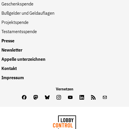
Geschenkspende
der
Folge Uns
Bußgelder und Geldauflagen
Website
Facebook
Mastodon
Bluesky
Instagram
Youtube
LinkedIn
Feed
Newslette
Projektspende
Testamentsspende
Presse
Newsletter
Appelle unterzeichnen
Kontakt
Impressum
Vernetzen
Facebook
Mastodon
Bluesky
Instagram
Youtube
LinkedIn
Feed
Newslette