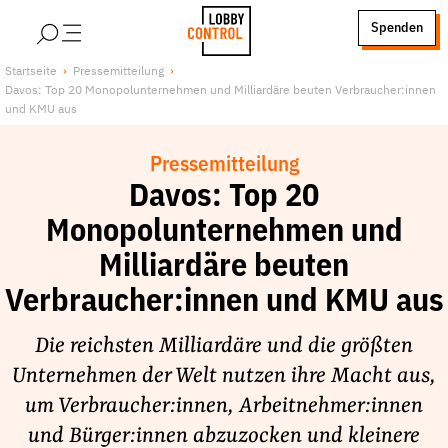
alt springen
Spenden
LobbyControl
Über uns
Startseite
Pressemitteilung
Davos: Top 20 Monopolunternehmen und Milliardäre beuten Verbraucher:innen
StartSeite
Lobby FAQs
und KMU aus
Team
Pressemitteilung
Finanzierung
Davos: Top 20
Jobs
Monopolunternehmen und
Publikationen und Material
Milliardäre beuten
Lobbykritische Stadtführungen
Verbraucher:innen und KMU aus
Unsere Schwerpunkte
Lobbykontrolle und Regeln
Die reichsten Milliardäre und die größten
Lobbyismus und Klima
Unternehmen der Welt nutzen ihre Macht aus,
Macht der Digitalkonzerne
um Verbraucher:innen, Arbeitnehmer:innen
Spenden & Fördern
und Bürger:innen abzuzocken und kleinere