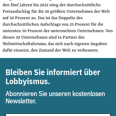
den fünf Jahren bis 2022 stieg der durchschnittliche
der
Folge Uns
Preisaufschlag für die 20 größten Unternehmen der Welt
Website
Facebook
Mastodon
Bluesky
Instagram
Youtube
LinkedIn
Feed
Newslette
auf 50 Prozent an. Das ist das Doppelte des
durchschnittlichen Aufschlags von 25 Prozent für die
untersten 50 Prozent der untersuchten Unternehmen. Von
diesen 20 Unternehmen sind 14 Partner des
Weltwirtschaftsforums, das sich nach eigenen Angaben
dafür einsetzt, den Zustand der Welt zu verbessern.
Bleiben Sie informiert über
Lobbyismus.
Abonnieren Sie unseren kostenlosen
Newsletter.
E-