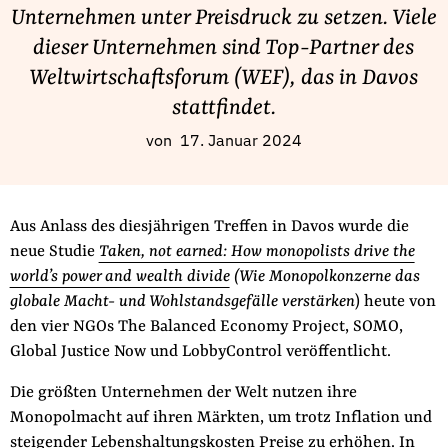
Fördermitglied werden
Unternehmen unter Preisdruck zu setzen. Viele
Jetzt Spenden
dieser Unternehmen sind Top-Partner des
Geschenkspende
Weltwirtschaftsforum (WEF), das in Davos
Bußgelder und Geldauflagen
stattfindet.
Projektspende
von
17. Januar 2024
Testamentsspende
Presse
Aus Anlass des diesjährigen Treffen in Davos wurde die
Newsletter
neue Studie
Taken, not earned: How monopolists drive the
Appelle unterzeichnen
world’s power and wealth divide
(Wie Monopolkonzerne das
Kontakt
globale Macht- und Wohlstandsgefälle verstärken
) heute von
den vier NGOs The Balanced Economy Project, SOMO,
Impressum
Global Justice Now und LobbyControl veröffentlicht.
Die größten Unternehmen der Welt nutzen ihre
Monopolmacht auf ihren Märkten, um trotz Inflation und
Suche
steigender Lebenshaltungskosten Preise zu erhöhen. In
auf