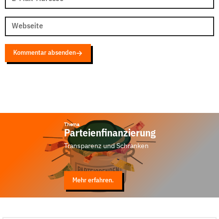
Webseite
Kommentar absenden
Thema
Parteienfinanzierung
Transparenz und Schranken
Mehr erfahren.