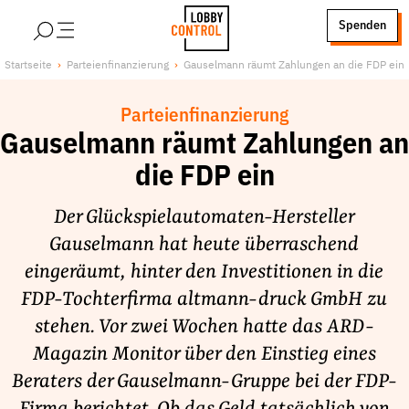
alt springen
Spenden
LobbyControl
Über uns
Startseite
Parteienfinanzierung
Gauselmann räumt Zahlungen an die FDP ein
StartSeite
Lobby FAQs
Parteienfinanzierung
Team
Gauselmann räumt Zahlungen an
Finanzierung
die FDP ein
Jobs
Publikationen und Material
Der Glückspielautomaten-Hersteller
Lobbykritische Stadtführungen
Gauselmann hat heute überraschend
eingeräumt, hinter den Investitionen in die
Unsere Schwerpunkte
FDP-Tochterfirma altmann-druck GmbH zu
Lobbykontrolle und Regeln
stehen. Vor zwei Wochen hatte das ARD-
Lobbyismus und Klima
Magazin Monitor über den Einstieg eines
Macht der Digitalkonzerne
Beraters der Gauselmann-Gruppe bei der FDP-
Spenden & Fördern