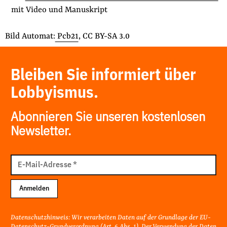
mit Video und Manuskript
Bild Automat:
Pcb21
, CC BY-SA 3.0
Bleiben Sie informiert über
Lobbyismus.
Abonnieren Sie unseren kostenlosen
Newsletter.
E-
Mail
E-Mail-Adresse
*
Adresse
Anmelden
Datenschutzhinweis: Wir verarbeiten Daten auf der Grundlage der EU-
Datenschutz-Grundverordnung (Art. 6 Abs. 1). Der Verwendung der Daten