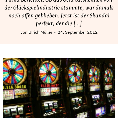
Firma berichtet. Ob das Geld tatsächlich von
Fördermitglied werden
der Glückspielindustrie stammte, war damals
Jetzt Spenden
noch offen geblieben. Jetzt ist der Skandal
Geschenkspende
perfekt, der die […]
Bußgelder und Geldauflagen
von
Ulrich Müller
24. September 2012
Projektspende
Testamentsspende
Presse
Newsletter
Appelle unterzeichnen
Kontakt
Impressum
Suche
auf