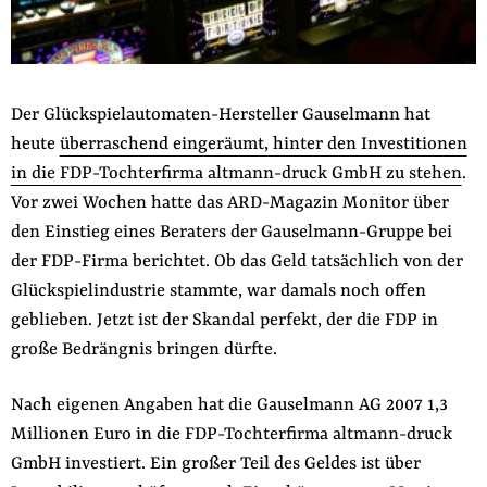
der
Folge Uns
Website
Facebook
Mastodon
Bluesky
Instagram
Youtube
LinkedIn
Feed
Newslette
Der Glückspielautomaten-Hersteller Gauselmann hat
heute
überraschend eingeräumt, hinter den Investitionen
in die FDP-Tochterfirma altmann-druck GmbH zu stehen
.
Vor zwei Wochen hatte das ARD-Magazin Monitor über
den Einstieg eines Beraters der Gauselmann-Gruppe bei
der FDP-Firma berichtet. Ob das Geld tatsächlich von der
Glückspielindustrie stammte, war damals noch offen
geblieben. Jetzt ist der Skandal perfekt, der die FDP in
große Bedrängnis bringen dürfte.
Nach eigenen Angaben hat die Gauselmann AG 2007 1,3
Millionen Euro in die FDP-Tochterfirma altmann-druck
GmbH investiert. Ein großer Teil des Geldes ist über