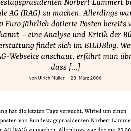
estagspräsidenten Norbert Lammert be
le AG (RAG) zu machen. Allerdings war
0 Euro jährlich dotierte Posten bereits 
kannt – eine Analyse und Kritik der Bi
erstattung findet sich im BILDBlog. 
AG-Webseite anschaut, erfährt man übr
dass […]
von
Ulrich Müller
28. März 2006
ung hat die letzten Tage versucht, Wirbel um einen
sposten von Bundestagspräsidenten Norbert Lammer
e AG (RAG) zu machen. Allerdings war der mit 25 0