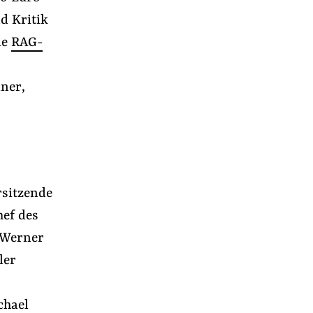
d Kritik
ie
RAG-
ner,
rsitzende
ef des
 Werner
r
ler
chael