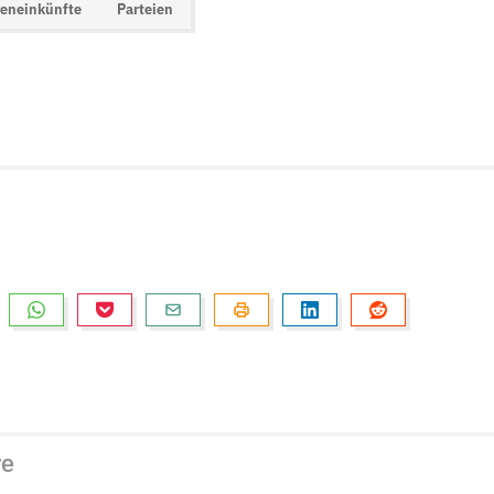
eneinkünfte
Parteien
re