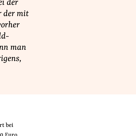
i der
 der mit
vorher
ld-
Wenn man
igens,
t bei
00 Euro