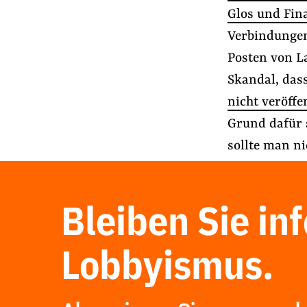
Glos und Fin
Verbindungen
Posten von L
Skandal, da
nicht veröffe
Grund dafür 
sollte man n
Bleiben Sie in
Lobbyismus.