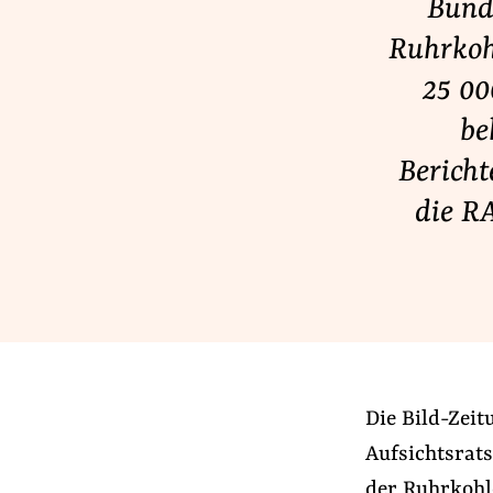
Bund
Lobbykontrolle und Regeln
Ruhrkoh
Lobbyismus und Klima
25 00
Macht der Digitalkonzerne
be
Bericht
Spenden & Fördern
die R
Fördermitglied werden
Jetzt Spenden
Geschenkspende
Bußgelder und Geldauflagen
Projektspende
Testamentsspende
Die Bild-Zeit
Aufsichtsrat
der Ruhrkohl