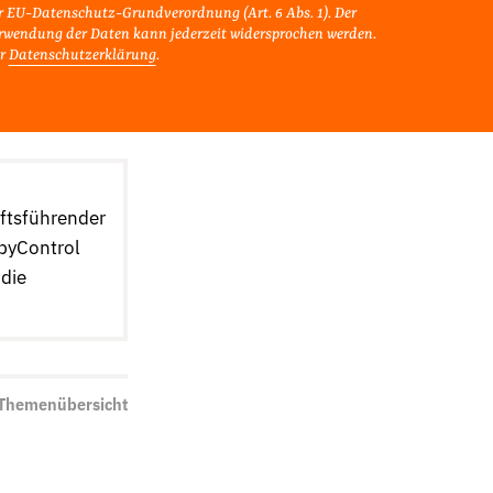
r EU-Datenschutz-Grundverordnung (Art. 6 Abs. 1). Der
rwendung der Daten kann jederzeit widersprochen werden.
r
Datenschutzerklärung
.
äftsführender
byControl
 die
 Themenübersicht