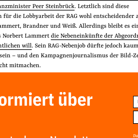
anzminister Peer Steinbrück
. Letztlich sind diese
 für die Lobbyarbeit der RAG wohl entscheidender a
ammert, Brandner und Weiß. Allerdings bleibt es ei
ss Norbert Lammert
die Nebeneinkünfte der Abgeord
ntlichen will
. Sein RAG-Nebenjob dürfte jedoch kaum
sein – und den Kampagnenjournalismus der Bild-Z
icht mitmachen.
formiert über
E-
Ma
Ad
Da