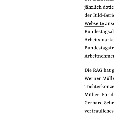
Presse
jährlich doti
Newsletter
der Bild-Beri
Appelle unterzeichnen
Webseite
ansc
Kontakt
Bundestagsab
Impressum
Arbeitsmarkt
Bundestagsfr
Arbeitnehmer
Suche
auf
#Konzernmacht
#Lobbyregister
#Au
Die RAG hat g
der
Werner Mülle
Website
Tochterkonze
Müller. Für 
Gerhard Schr
vertrauliche