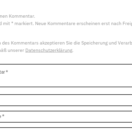
einen Kommentar.
ind mit * markiert. Neue Kommentare erscheinen erst nach Frei
 des Kommentars akzeptieren Sie die Speicherung und Verarb
mäß unserer
Datenschutzerklärung
.
tar
*
e
*