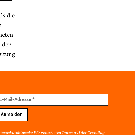
ls die
n
neten
 der
eitung
il
E-Mail-Adresse
*
resse
Anmelden
tenschutzhinweis: Wir verarbeiten Daten auf der Grundlage