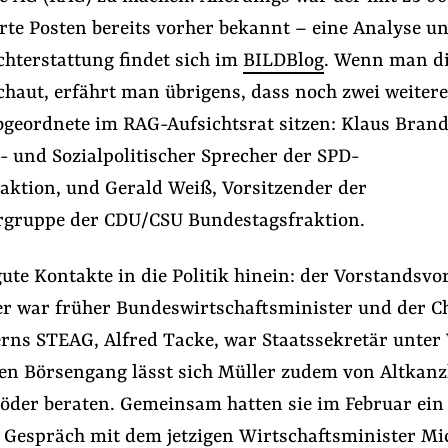
erte Posten bereits vorher bekannt – eine Analyse un
chterstattung findet sich im
BILDBlog
. Wenn man d
haut, erfährt man übrigens, dass noch zwei weitere
geordnete im RAG-Aufsichtsrat sitzen: Klaus Brand
- und Sozialpolitischer Sprecher der SPD-
aktion, und Gerald Weiß, Vorsitzender der
gruppe der CDU/CSU Bundestagsfraktion.
s der Lobbywelt
#Handelspolitik
ute Kontakte in die Politik hinein: der Vorstandsvo
r war früher Bundeswirtschaftsminister und der Ch
rns STEAG, Alfred Tacke, war Staatssekretär unter
Folge Uns
Facebook
Mastodon
Bluesky
Instagram
Youtube
LinkedIn
Feed
Newslette
den Börsengang lässt sich Müller zudem von Altkanz
öder beraten. Gemeinsam hatten sie im Februar ein
s Gespräch mit dem jetzigen Wirtschaftsminister Mi