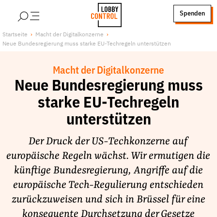
alt springen
Spenden
LobbyControl
Über uns
Startseite
Macht der Digitalkonzerne
Neue Bundesregierung muss starke EU-Techregeln unterstützen
StartSeite
Lobby FAQs
Team
Macht der Digitalkonzerne
Finanzierung
Neue Bundesregierung muss
Jobs
starke EU-Techregeln
Publikationen und Material
unterstützen
Lobbykritische Stadtführungen
Der Druck der US-Techkonzerne auf
Unsere Schwerpunkte
europäische Regeln wächst. Wir ermutigen die
Lobbykontrolle und Regeln
künftige Bundesregierung, Angriffe auf die
Lobbyismus und Klima
europäische Tech-Regulierung entschieden
Macht der Digitalkonzerne
zurückzuweisen und sich in Brüssel für eine
Spenden & Fördern
konsequente Durchsetzung der Gesetze