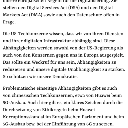
unsere europäischen Regeln für die Digitalisierung. Sie
der
stellen den Digital Services Act (DSA) und den Digital
Folge Uns
Website
Facebook
Mastodon
Bluesky
Instagram
Youtube
LinkedIn
Feed
Newslette
Markets Act (DMA) sowie auch den Datenschutz offen in
Frage.
Die US-Techkonzerne wissen, dass wir von ihren Diensten
und ihrer digitalen Infrastruktur abhängig sind. Diese
Abhängigkeiten werden sowohl von der US-Regierung als
auch von den Konzernen gegen uns in Europa ausgespielt.
Das sollte ein Weckruf für uns sein, Abhängigkeiten zu
reduzieren und unsere digitale Unabhängigkeit zu stärken.
So schützen wir unsere Demokratie.
Problematische einseitige Abhängigkeiten gibt es auch
von chinesischen Techkonzernen, etwa von Huawei beim
5G-Ausbau. Auch hier gilt es, ein klares Zeichen durch die
Durchsetzung von Ethikregeln beim Huawei-
Korruptionsskandal im Europäischen Parlament und beim
5G-Ausbau bzw. bei der Einführung von 6G zu setzen.