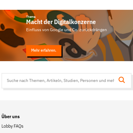
Thema
Macht der Digitalkonzerne
Einfluss von Google und Co. zurückdrängen
Mehr erfahren.
Suche
auf
der
Website
Über uns
Lobby FAQs