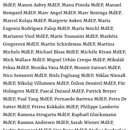
MdEP, Manon Aubry MdEP, Manu Pineda MdEP, Manuel
Bompard MdEP, Marc Angel MdEP, Marc Botenga MdEP,
Marcel Kolaja MdEP, Margrete Auken MdEP, María
Eugenia Rodríguez Palop MdEP, Maria Noichl MdEP,
Marianne Vind MdEP, Marie Toussaint MdEP, Markéta
Gregorová MdEP, Martin Schirdewan MdEP, Martina
Michels MdEP, Michael Bloss MdEP, Michèle Rivasi MdEP,
Mick Wallace MdEP, Miguel Urbán Crespo MdEP, Mikuláš
Peksa MdEP, Monika Vana MdEP, Mounir Satouri MdEP,
Nico Semsrott MdEP, Niels Fuglsang MdEP, Niklas Nienaß
MdEP, Nikolaj Villumsen MdEP, Özlem Demirel MdEP, Pär
Holmgren MdEP, Pascal Durand MdEP, Patrick Breyer
MdEP, Paul Tang MdEP, Pernando Barrena MdEP, Petra De
Sutter MdEP, Petros Kokkalis MdEP, Philippe Lamberts
MdEP, Ramona Strugariu MdEP, Raphaël Glucksmann
MdEP, Rasmus Andresen MdEP, Sarah Wiener MdEP,