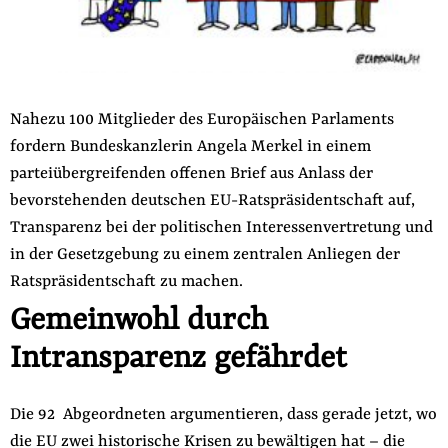
der
Folge Uns
Website
Facebook
Mastodon
Bluesky
Instagram
Youtube
LinkedIn
Feed
Newslette
Nahezu 100 Mitglieder des Europäischen Parlaments
fordern Bundeskanzlerin Angela Merkel in einem
parteiübergreifenden offenen Brief aus Anlass der
bevorstehenden deutschen EU-Ratspräsidentschaft auf,
Transparenz bei der politischen Interessenvertretung und
in der Gesetzgebung zu einem zentralen Anliegen der
Ratspräsidentschaft zu machen.
Gemeinwohl durch
Intransparenz gefährdet
Die 92 Abgeordneten argumentieren, dass gerade jetzt, wo
die EU zwei historische Krisen zu bewältigen hat – die