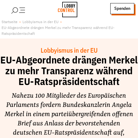
alt springen
Spenden
LobbyControl
Über uns
Startseite
Lobbyismus in der EU
EU-Abgeordnete drängen Merkel zu mehr Transparenz während EU-
StartSeite
Lobby FAQs
Ratspräsidentschaft
Team
Lobbyismus in der EU
Finanzierung
EU-Abgeordnete drängen Merkel
Jobs
zu mehr Transparenz während
Publikationen und Material
EU-Ratspräsidentschaft
Lobbykritische Stadtführungen
Unsere Schwerpunkte
Nahezu 100 Mitglieder des Europäischen
Lobbykontrolle und Regeln
Parlaments fordern Bundeskanzlerin Angela
Lobbyismus und Klima
Merkel in einem parteiübergreifenden offenen
Macht der Digitalkonzerne
Brief aus Anlass der bevorstehenden
Spenden & Fördern
deutschen EU-Ratspräsidentschaft auf,