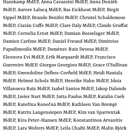
Hazekamp MdEP, Anna Cavazzini MdEP, Anna Donáth
MdEP, Aurore Lalucq MdEP, Bas Eickhout MdEP, Birgit
Sippel MdEP, Brando Benifei MdEP, Christel Schaldemose
MdEP, Ciarán Cuffe MdEP, Clare Daly MdEP, Claude Gruffat
MdEP, Cornelia Ernst MdEP, Damian Boeselager MdEP,
Damien Carême MdEP, Daniel Freund MdEP, Dimitrios
Papadimoulis MdEP, Domènec Ruiz Devesa MdEP,
Eleonora Evi MdEP, Erik Marquardt MdEP, Francisco
Guerreiro MdEP, Giorgos Georgiou MdEP, Grace O’Sullivan
MdEP, Gwendoline Delbos-Corfield MdEP, Heidi Hautala
MdEP, Helmut Scholz MdEP, Henrike Hahn MdEP, Idoia
Villanueva Ruiz MdEP, Isabel Santos MdEP, Jakop Dalunde
MdEP, Javier Nart MdEP, Jutta Paulus MdEP, Katalin Cseh
MdEP, Kateřina Konečná MdEP, Kathleen Van Brempt
MdEP, Katrin Langensiepen MdEP, Kim van Sparrentak
MdEP, Kira Peter-Hansen MdEP, Konstantinos Arvanitis
MdEP, Lara Wolters MdEP, Leila Chaibi MdEP, Malin Björk