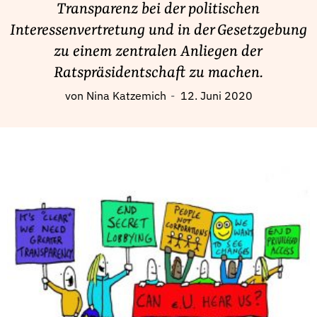
Fördermitglied werden
Transparenz bei der politischen
Interessenvertretung und in der Gesetzgebung
Jetzt Spenden
zu einem zentralen Anliegen der
Geschenkspende
Ratspräsidentschaft zu machen.
Bußgelder und Geldauflagen
Projektspende
von
Nina Katzemich
12. Juni 2020
Testamentsspende
Presse
Newsletter
Appelle unterzeichnen
Kontakt
Impressum
Suche
auf