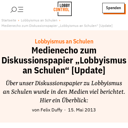
alt springen
Spenden
LobbyControl
Über uns
Startseite
Lobbyismus an Schulen
Medienecho zum Diskussionspapier „Lobbyismus an Schulen“ [Update]
StartSeite
Lobby FAQs
Team
Lobbyismus an Schulen
Finanzierung
Medienecho zum
Jobs
Diskussionspapier „Lobbyismus
Publikationen und Material
an Schulen“ [Update]
Lobbykritische Stadtführungen
Über unser Diskussionspapier zu Lobbyismus
Unsere Schwerpunkte
an Schulen wurde in den Medien viel berichtet.
Lobbykontrolle und Regeln
Hier ein Überblick:
Lobbyismus und Klima
von
Felix Duffy
15. Mai 2013
Macht der Digitalkonzerne
Spenden & Fördern