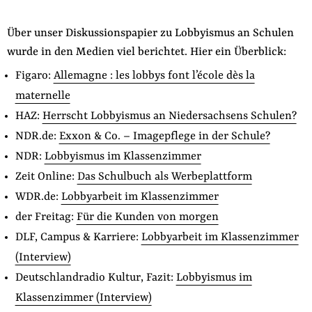
Fördermitglied werden
Jetzt Spenden
Über unser Diskussionspapier zu Lobbyismus an Schulen
Geschenkspende
wurde in den Medien viel berichtet. Hier ein Überblick:
Bußgelder und Geldauflagen
Figaro:
Allemagne : les lobbys font l’école dès la
Projektspende
maternelle
HAZ:
Herrscht Lobbyismus an Niedersachsens Schulen?
Testamentsspende
NDR.de:
Exxon & Co. – Imagepflege in der Schule?
Presse
NDR:
Lobbyismus im Klassenzimmer
Newsletter
Zeit Online:
Das Schulbuch als Werbeplattform
Appelle unterzeichnen
WDR.de:
Lobbyarbeit im Klassenzimmer
Kontakt
der Freitag:
Für die Kunden von morgen
Impressum
DLF, Campus & Karriere:
Lobbyarbeit im Klassenzimmer
(Interview)
Deutschlandradio Kultur, Fazit:
Lobbyismus im
Suche
Klassenzimmer (Interview)
auf