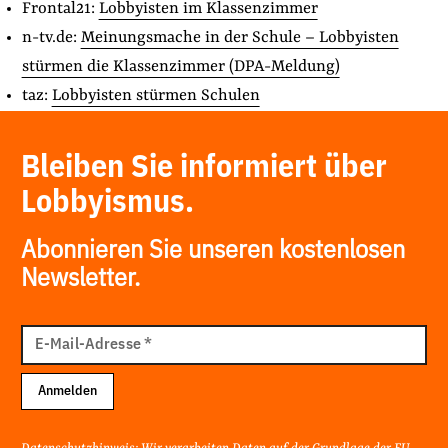
Frontal21:
Lobbyisten im Klassenzimmer
der
Folge Uns
n-tv.de:
Meinungsmache in der Schule – Lobbyisten
Website
Facebook
Mastodon
Bluesky
Instagram
Youtube
LinkedIn
Feed
Newslette
stürmen die Klassenzimmer (DPA-Meldung)
taz:
Lobbyisten stürmen Schulen
Bleiben Sie informiert über
Lobbyismus.
Abonnieren Sie unseren kostenlosen
Newsletter.
E-
Mail
E-Mail-Adresse
*
Adresse
Anmelden