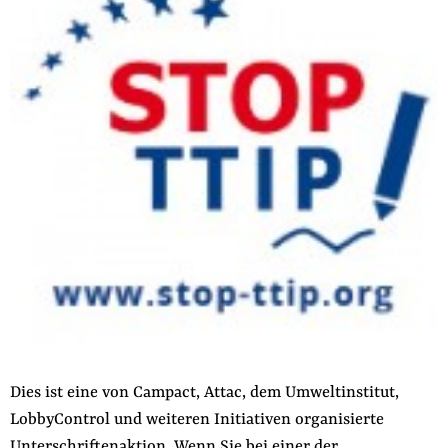
der
Folge Uns
Website
Facebook
Mastodon
Bluesky
Instagram
Youtube
LinkedIn
Feed
Newslette
Dies ist eine von Campact, Attac, dem Umweltinstitut,
LobbyControl und weiteren Initiativen organisierte
Unterschriftenaktion. Wenn Sie bei einer der