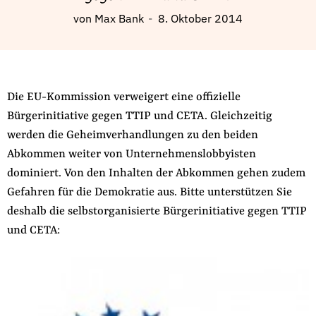
Fördermitglied werden
von
Max Bank
8. Oktober 2014
Jetzt Spenden
Geschenkspende
Bußgelder und Geldauflagen
Projektspende
Die EU-Kommission verweigert eine offizielle
Bürgerinitiative gegen TTIP und CETA. Gleichzeitig
Testamentsspende
werden die Geheimverhandlungen zu den beiden
Presse
Abkommen weiter von Unternehmenslobbyisten
Newsletter
dominiert. Von den Inhalten der Abkommen gehen zudem
Appelle unterzeichnen
Gefahren für die Demokratie aus. Bitte unterstützen Sie
Kontakt
deshalb die selbstorganisierte Bürgerinitiative gegen TTIP
und CETA:
Impressum
Suche
auf