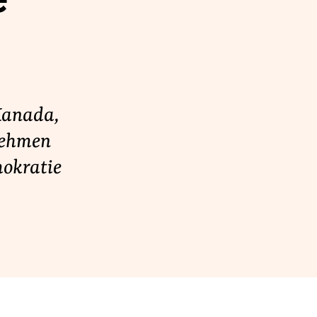
e
Kanada,
nehmen
mokratie