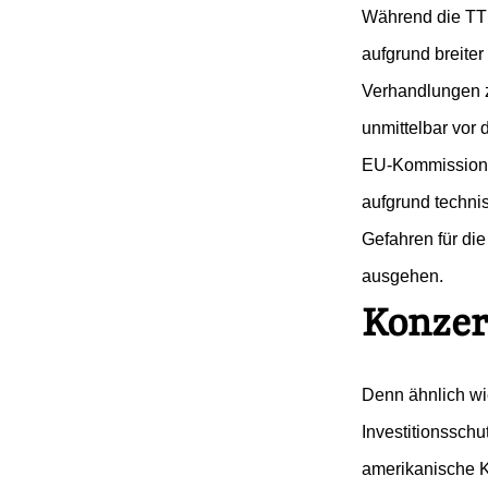
Presse
Während die TT
Newsletter
aufgrund breiter 
Appelle unterzeichnen
Verhandlungen 
Kontakt
unmittelbar vor
Impressum
EU-Kommission 
aufgrund techni
Gefahren für di
Suche
ausgehen.
auf
#Lobbyismus in der EU
#Nebeneinkünft
der
Konzer
Website
Denn ähnlich wie
Investitionssch
amerikanische 