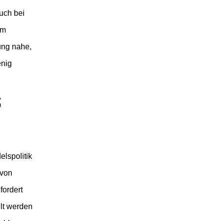
uch bei
am
ung nahe,
enig
z
lspolitik
 von
fordert
llt werden