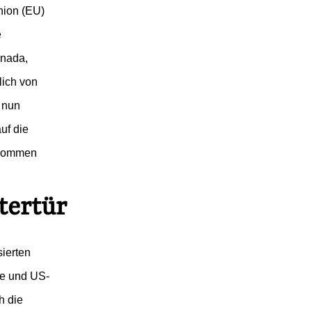
nion (EU)
e
nada,
lich von
 nun
uf die
bkommen
tertür
sierten
r
he und US-
h die