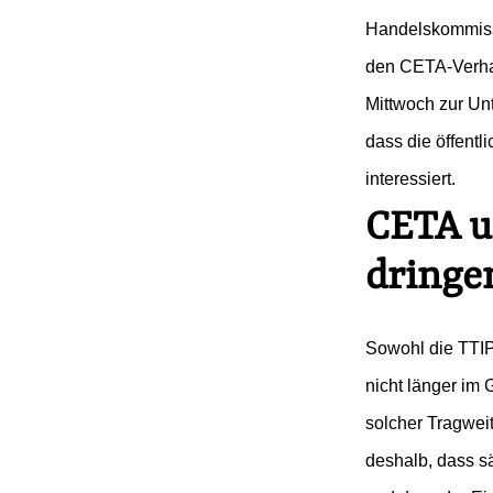
Handelskommiss
den CETA-Verha
Mittwoch zur Un
dass die öffentl
interessiert.
CETA u
dringe
Sowohl die TTIP
nicht länger im
solcher Tragwei
deshalb, dass s