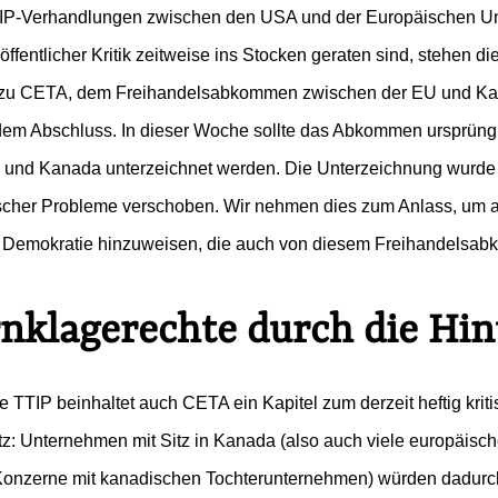
IP-Verhandlungen zwischen den USA und der Europäischen U
öffentlicher Kritik zeitweise ins Stocken geraten sind, stehen di
zu CETA, dem Freihandelsabkommen zwischen der EU und Ka
 dem Abschluss. In dieser Woche sollte das Abkommen ursprüng
und Kanada unterzeichnet werden. Die Unterzeichnung wurde
scher Probleme verschoben. Wir nehmen dies zum Anlass, um a
e Demokratie hinzuweisen, die auch von diesem Freihandelsa
e
#Lobbyregister
#Lobbyismus an Schulen
nklagerechte durch die Hin
Folge Uns
 TTIP beinhaltet auch CETA ein Kapitel zum derzeit heftig kriti
Facebook
Mastodon
Bluesky
Instagram
Youtube
LinkedIn
Feed
Newslette
utz: Unternehmen mit Sitz in Kanada (also auch viele europäisc
Konzerne mit kanadischen Tochterunternehmen) würden dadurc