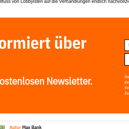
nfluss von Lobbyisten auf die Verhandlungen endlich nachvollz
formiert über
E-
Ma
Ad
Da
ostenlosen Newsletter.
de
Ve
Zu
Autor
Max Bank