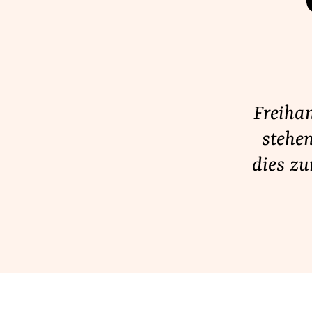
Lobbykontrolle und Regeln
Lobbyismus und Klima
Macht der Digitalkonzerne
Freiha
Spenden & Fördern
stehe
Fördermitglied werden
dies zu
Jetzt Spenden
Geschenkspende
Bußgelder und Geldauflagen
Projektspende
Testamentsspende