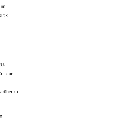
 im
litik
EU-
ritik an
darüber zu
te