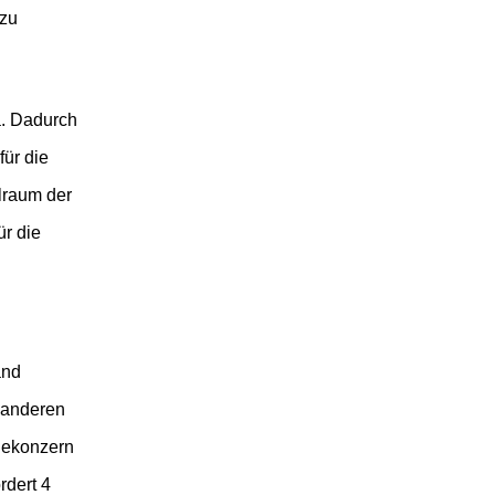
 zu
a.
Dadurch
für die
elraum der
ür die
and
 anderen
iekonzern
rdert 4