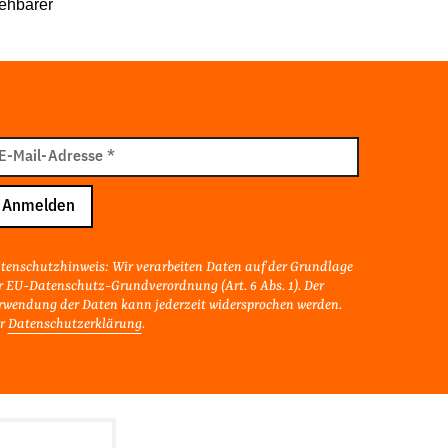
iehbarer
il
E-Mail-Adresse
*
resse
Anmelden
tenschutzhinweis: Wir verarbeiten Daten auf der Grundlage
r EU-Datenschutz-Grundverordnung (Art. 6 Abs. 1). Der
rwendung der Daten kann jederzeit widersprochen werden.
r
Datenschutzerklärung
.