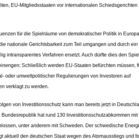
lten, EU-Mitgliedsstaaten vor internationalen Schiedsgerichten
enzen für die Spielräume von demokratischer Politik in Europ
die nationale Gerichtsbarkeit zum Teil umgangen und durch ein 
öllig intransparentes Verfahren ersetzt. Auch dürfte dies den Spi
 einengen: Schließlich werden EU-Staaten befürchten müssen, f
al- oder umweltpolitischer Regulierungen von Investoren auf
n verklagt zu werden.
lgen von Investitionsschutz kann man bereits jetzt in Deutschl
 Bundesrepublik hat rund 130 Investitionsschutzabkommen mit
hlossen, unter anderem mit Schweden. Der schwedische Energ
agt aktuell den deutschen Staat wegen des Atomausstiegs und fo