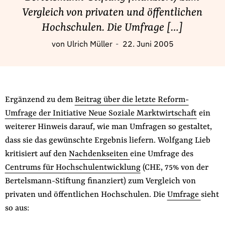
Fördermitglied werden
Vergleich von privaten und öffentlichen
Jetzt Spenden
Hochschulen. Die Umfrage […]
Geschenkspende
von
Ulrich Müller
22. Juni 2005
Bußgelder und Geldauflagen
Projektspende
Testamentsspende
Ergänzend zu dem
Beitrag über die letzte Reform-
Presse
Umfrage der Initiative Neue Soziale Marktwirtschaft
ein
Newsletter
weiterer Hinweis darauf, wie man Umfragen so gestaltet,
Appelle unterzeichnen
dass sie das gewünschte Ergebnis liefern. Wolfgang Lieb
Kontakt
kritisiert auf den
Nachdenkseiten
eine Umfrage des
Impressum
Centrums für Hochschulentwicklung
(CHE, 75% von der
Bertelsmann-Stiftung finanziert) zum Vergleich von
privaten und öffentlichen Hochschulen. Die
Umfrage
sieht
so aus:
Suche
auf