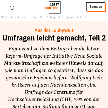
alt springen
Spenden
LobbyControl
Über uns
Startseite
Aus der Lobbywelt
Umfragen leicht gemacht, Teil 2
StartSeite
Lobby FAQs
Aus der Lobbywelt
Team
Umfragen leicht gemacht, Teil 2
Finanzierung
Ergänzend zu dem Beitrag über die letzte
Jobs
Reform-Umfrage der Initiative Neue Soziale
Publikationen und Material
Marktwirtschaft ein weiterer Hinweis darauf,
Lobbykritische Stadtführungen
wie man Umfragen so gestaltet, dass sie das
Unsere Schwerpunkte
gewünschte Ergebnis liefern. Wolfgang Lieb
Lobbykontrolle und Regeln
kritisiert auf den Nachdenkseiten eine
Lobbyismus und Klima
Umfrage des Centrums für
Macht der Digitalkonzerne
Hochschulentwicklung (CHE, 75% von der
Spenden & Fördern
Bertelsmann-Stiftung finanziert) zum