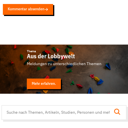
Kommentar absenden
Thema
Aus der Lobbywelt
Meldungen zu unterschiedlichen Themen
Mehr erfahren.
Suche
auf