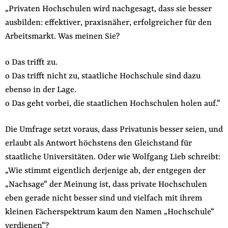
„Privaten Hochschulen wird nachgesagt, dass sie besser
der
Folge Uns
ausbilden: effektiver, praxisnäher, erfolgreicher für den
Website
Facebook
Mastodon
Bluesky
Instagram
Youtube
LinkedIn
Feed
Newslette
Arbeitsmarkt. Was meinen Sie?
o Das trifft zu.
o Das trifft nicht zu, staatliche Hochschule sind dazu
ebenso in der Lage.
o Das geht vorbei, die staatlichen Hochschulen holen auf.“
Die Umfrage setzt voraus, dass Privatunis besser seien, und
erlaubt als Antwort höchstens den Gleichstand für
staatliche Universitäten. Oder wie Wolfgang Lieb schreibt:
„Wie stimmt eigentlich derjenige ab, der entgegen der
„Nachsage“ der Meinung ist, dass private Hochschulen
eben gerade nicht besser sind und vielfach mit ihrem
kleinen Fächerspektrum kaum den Namen „Hochschule“
verdienen“?