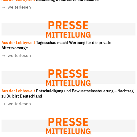
der
weiterlesen
Folge Uns
Website
Facebook
Mastodon
Bluesky
Instagram
Youtube
LinkedIn
Feed
Newslette
PRESSE
MITTEILUNG
Aus der Lobbywelt
Tagesschau macht Werbung für die private
Altersvorsorge
weiterlesen
PRESSE
MITTEILUNG
Aus der Lobbywelt
Entschuldigung und Bewusstseinssteuerung – Nachtrag
zu Du bist Deutschland
weiterlesen
PRESSE
MITTEILUNG