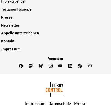
Projektspende
Testamentsspende
Presse
Newsletter
Appelle unterzeichnen
Kontakt
Impressum
Vernetzen
Facebook
Mastodon
Bluesky
Instagram
Youtube
LinkedIn
Feed
Newslette
LobbyControl
Impressum
Datenschutz
Presse
StartSeite