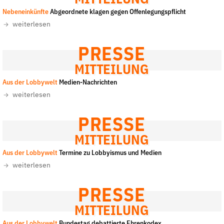
Fördermitglied werden
Nebeneinkünfte
Abgeordnete klagen gegen Offenlegungspflicht
Jetzt Spenden
weiterlesen
Geschenkspende
PRESSE
Bußgelder und Geldauflagen
MITTEILUNG
Projektspende
Aus der Lobbywelt
Medien-Nachrichten
Testamentsspende
weiterlesen
Presse
Newsletter
PRESSE
Appelle unterzeichnen
MITTEILUNG
Kontakt
Aus der Lobbywelt
Termine zu Lobbyismus und Medien
Impressum
weiterlesen
PRESSE
MITTEILUNG
Suche
auf
Aus der Lobbywelt
Bundestag debattierte Ehrenkodex