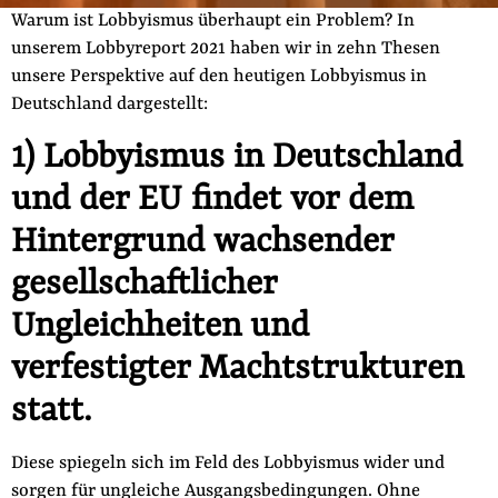
Fördermitglied werden
Warum ist Lobbyismus überhaupt ein Problem? In
Jetzt Spenden
unserem Lobbyreport 2021 haben wir in zehn Thesen
unsere Perspektive auf den heutigen Lobbyismus in
Geschenkspende
Deutschland dargestellt:
Bußgelder und Geldauflagen
1) Lobbyismus in Deutschland
Projektspende
Testamentsspende
und der EU findet vor dem
Presse
Hintergrund wachsender
Newsletter
gesellschaftlicher
Appelle unterzeichnen
Ungleichheiten und
Kontakt
verfestigter Machtstrukturen
Impressum
statt.
Diese spiegeln sich im Feld des Lobbyismus wider und
Suche
sorgen für ungleiche Ausgangsbedingungen. Ohne
auf