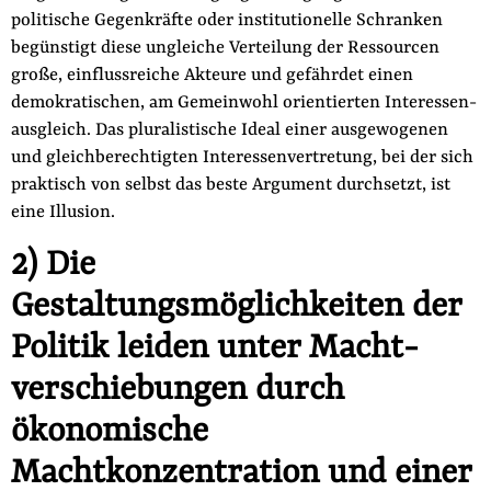
politische Gegenkräfte oder institutionelle Schranken
der
Folge Uns
begünstigt diese ungleiche Vertei­lung der Ressourcen
Website
Facebook
Mastodon
Bluesky
Instagram
Youtube
LinkedIn
Feed
Newslette
große, einflussreiche Akteure und gefährdet einen
demokratischen, am Gemeinwohl orientierten Interessen­
ausgleich. Das pluralistische Ideal einer ausgewogenen
und gleich­berechtigten Interessenvertretung, bei der sich
praktisch von selbst das beste Argument durchsetzt, ist
eine Illusion.
2) Die
Gestaltungsmöglichkeiten der
Politik leiden unter Macht­
verschiebungen durch
ökonomische
Machtkonzentration und einer