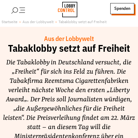
alt springen
Spenden
LobbyControl
Über uns
Startseite
Aus der Lobbywelt
Tabaklobby setzt auf Freiheit
StartSeite
Lobby FAQs
Aus der Lobbywelt
Team
Tabaklobby setzt auf Freiheit
Finanzierung
Die Tabaklobby in Deutschland versucht, die
Jobs
„Freiheit“ für sich ins Feld zu führen. Die
Publikationen und Material
Tabakfirma Reemtsma Cigarettenfabriken
Lobbykritische Stadtführungen
verleiht nächste Woche den ersten „Liberty
Unsere Schwerpunkte
Award„. Der Preis soll Journalisten würdigen,
Lobbykontrolle und Regeln
„die Außergewöhnliches für die Freiheit
Lobbyismus und Klima
leisten“. Die Preisverleihung findet am 22. März
Macht der Digitalkonzerne
statt – an diesem Tag will die
Spenden & Fördern
Ministerpräsidentenkonferenz über ein