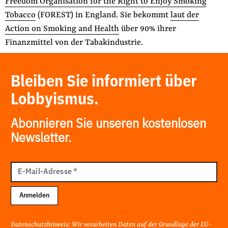
Freedom Organisation for the Right to Enjoy Smoking
Tobacco
(FOREST) in England. Sie bekommt
laut der
Action on Smoking and Health
über 90% ihrer
Finanzmittel von der Tabakindustrie.
Bleiben Sie informiert über
Lobbyismus.
Abonnieren Sie unseren kostenlosen
Newsletter.
E-
Mail
E-Mail-Adresse
*
Adresse
Anmelden
Datenschutzhinweis: Wir verarbeiten Daten auf der Grundlage der EU-