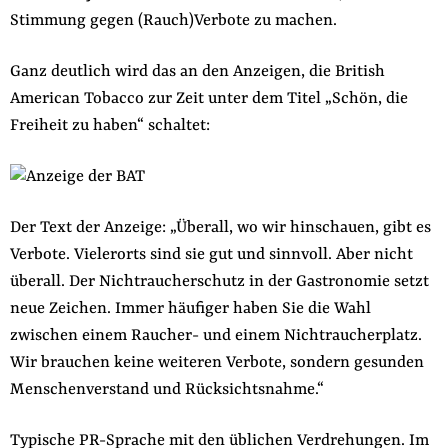
Stimmung gegen (Rauch)Verbote zu machen.
der
Folge Uns
Website
Facebook
Mastodon
Bluesky
Instagram
Youtube
LinkedIn
Feed
Newslette
Ganz deutlich wird das an den Anzeigen, die British
American Tobacco zur Zeit unter dem Titel „Schön, die
Freiheit zu haben“ schaltet:
Der Text der Anzeige: „Überall, wo wir hinschauen, gibt es
Verbote. Vielerorts sind sie gut und sinnvoll. Aber nicht
überall. Der Nichtraucherschutz in der Gastronomie setzt
neue Zeichen. Immer häufiger haben Sie die Wahl
zwischen einem Raucher- und einem Nichtraucherplatz.
Wir brauchen keine weiteren Verbote, sondern gesunden
Menschenverstand und Rücksichtsnahme.“
Typische PR-Sprache mit den üblichen Verdrehungen. Im